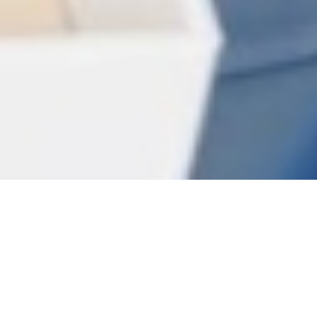
/
Profesionáli
/
školenie bankovania tváre pre profesionálky
Bankovanie tváre pre