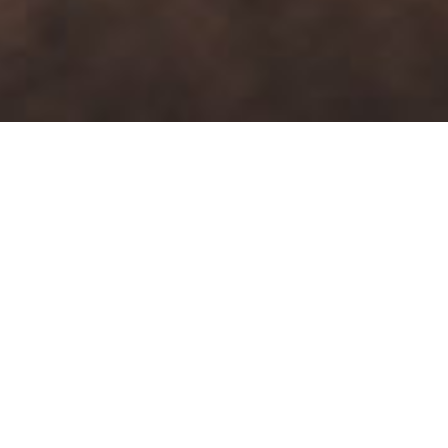
Kto Vás bude školiť
Volám sa Silvia Konrádová, som školiteľka pre Larens
a Larens Professional Line pre SR .S Larensom pracujem
vyše 9 rokov vo svojom salóne. LARENS JE MOJA
VÁŠEŇ, najpv pomohol mne, a neskôr začal pomáhať
mojim klientkám. Postupne vytlačil všetky ostatné značky
z môjho salónu.