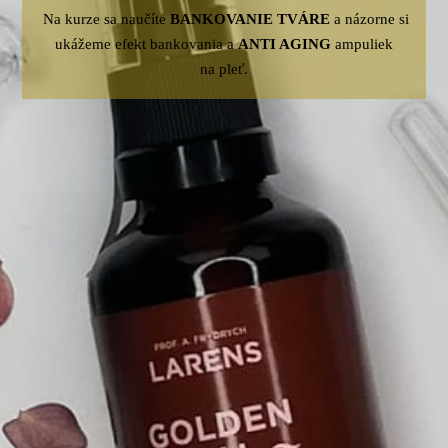
Na kurze sa naučíte
BANKOVANIE TVÁRE
a názorne si
ukážeme efekt bankovania a
ANTI AGING
ampuliek
na pleť.